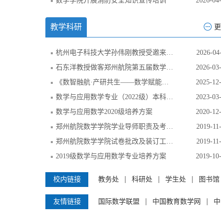
数学学院开展消防安全知识宣传培训
2026-04
教学科研
更
杭州电子科技大学孙伟刚教授受邀来我校作学术报告
2026-04
石东洋教授做客郑州航院第五届数学文化节首场学术讲座
2026-03
《数智融航·产研共生——数学赋能航空航天创新与落地》交流会顺利举行
2025-12
​数学与应用数学专业（2022级）本科人才培养方案
2023-03
数学与应用数学2020级培养方案
2020-12
郑州航院数学学院学业导师职责及考核细则
2019-11
郑州航院数学学院试卷批改及装订工作规范
2019-11
2019级数学与应用数学专业培养方案
2019-10
校内链接
教务处
科研处
学生处
图书馆
友情链接
国际数学联盟
中国教育数学网
中