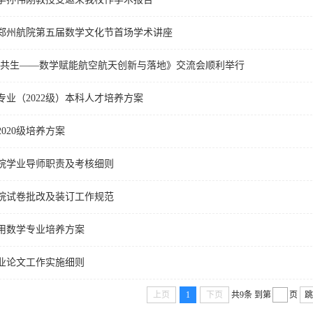
郑州航院第五届数学文化节首场学术讲座
研共生——数学赋能航空航天创新与落地》交流会顺利举行
专业（2022级）本科人才培养方案
020级培养方案
院学业导师职责及考核细则
院试卷批改及装订工作规范
应用数学专业培养方案
业论文工作实施细则
上页
1
下页
共9条
到第
页
跳