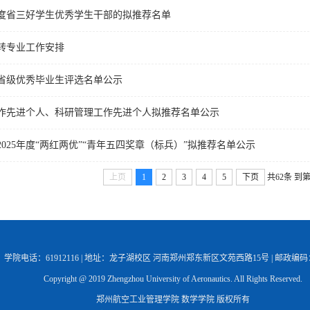
6年度省三好学生优秀学生干部的拟推荐名单
年转专业工作安排
届省级优秀毕业生评选名单公示
作先进个人、科研管理工作先进个人拟推荐名单公示
025年度“两红两优”“青年五四奖章（标兵）”拟推荐名单公示
上页
1
2
3
4
5
下页
共62条
到
学院电话：61912116 | 地址：龙子湖校区 河南郑州郑东新区文苑西路15号 | 邮政编码：4
Copyright @ 2019 Zhengzhou University of Aeronautics. All Rights Reserved.
郑州航空工业管理学院 数学学院 版权所有