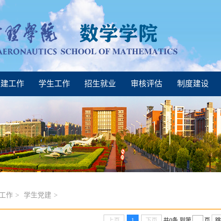
建工作
学生工作
招生就业
审核评估
制度建设
工作
>
学生党建
>
上页
1
下页
共0条
到第
页
跳