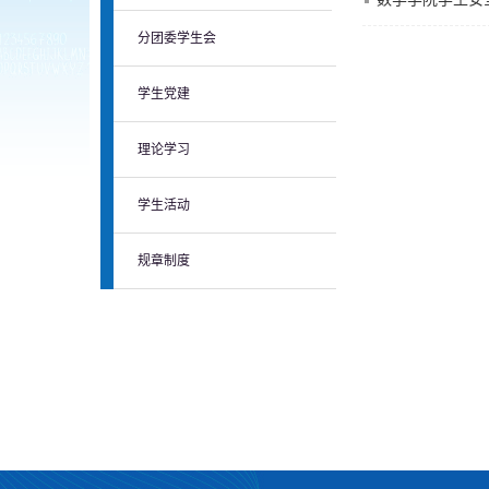
分团委学生会
学生党建
理论学习
学生活动
规章制度