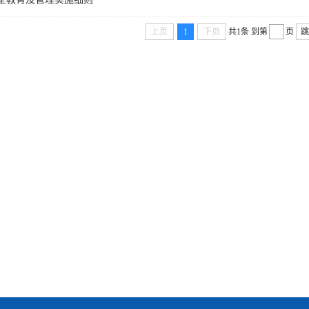
上页
1
下页
共1条
到第
页
跳