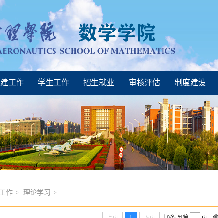
建工作
学生工作
招生就业
审核评估
制度建设
工作
>
理论学习
>
上页
1
下页
共0条
到第
页
跳