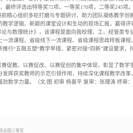
，最终评选出特等奖72项、一等奖170项，二等奖245项
赛前精心组织多轮打磨与专题研讨，助力团队凝练教学创
的教学逻辑、新颖的课堂设计和生动的现场汇报，赢得评
率论与数理统计》，该课程是面向我校理、工、经管类专
线上一流课程、省级线下一流课程、省级课程思政样板课
推行“五融五塑”教学举措，紧密对接“四新”建设要求
以赛促教、以赛促改、以赛促创的集中体现，彰显了数学
分发挥获奖教师的示范引领作用，持续深化课程教学改革
劲数学力量。（文/图 初审 杨喜平 复审：张理涛 终审
获全国三等奖